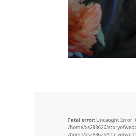
Fatal error
: Uncaught Error: 
/home/xs288626/storyofwedd
/home/xs288626/storyofweddi