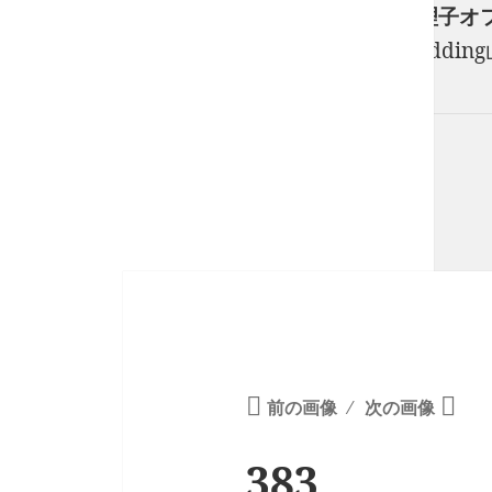
フリーランスウエディングプランナー山口真理子オフィシャ
フリーのウエディングプランナーStory of We
紡ぎます。
前の画像
次の画像
383