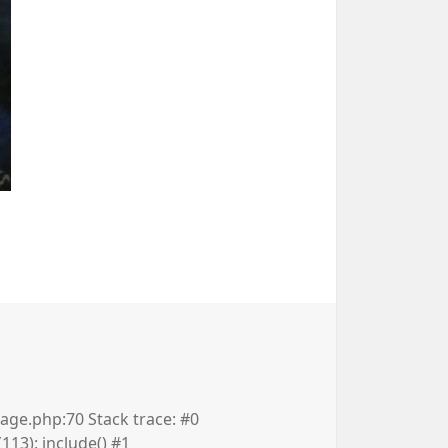
e.php:70 Stack trace: #0
13): include() #1