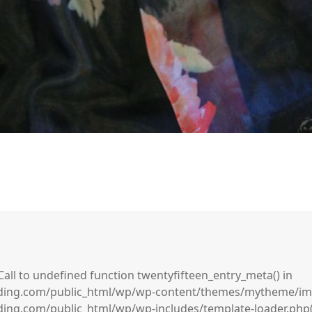
Call to undefined function twentyfifteen_entry_meta() in
ing.com/public_html/wp/wp-content/themes/mytheme/imag
ng.com/public_html/wp/wp-includes/template-loader.php(1