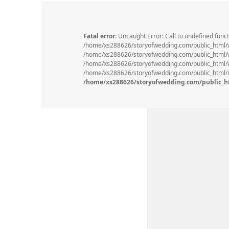
Fatal error
: Uncaught Error: Call to undefined func
/home/xs288626/storyofwedding.com/public_html/
/home/xs288626/storyofwedding.com/public_html/wp
/home/xs288626/storyofwedding.com/public_html/wp
/home/xs288626/storyofwedding.com/public_html/in
/home/xs288626/storyofwedding.com/public_