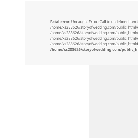
Fatal error
: Uncaught Error: Call to undefined func
/home/xs288626/storyofwedding.com/public_html/
/home/xs288626/storyofwedding.com/public_html/wp
/home/xs288626/storyofwedding.com/public_html/wp
/home/xs288626/storyofwedding.com/public_html/in
/home/xs288626/storyofwedding.com/public_