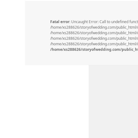
Fatal error
: Uncaught Error: Call to undefined func
/home/xs288626/storyofwedding.com/public_html/
/home/xs288626/storyofwedding.com/public_html/wp
/home/xs288626/storyofwedding.com/public_html/wp
/home/xs288626/storyofwedding.com/public_html/in
/home/xs288626/storyofwedding.com/public_