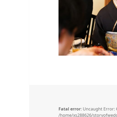
Fatal error
: Uncaught Error: 
/home/xs288626/storyofwedd