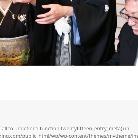
Call to undefined function twentyfifteen_entry_meta() in
ing.com/public_html/wp/wp-content/themes/mytheme/imag