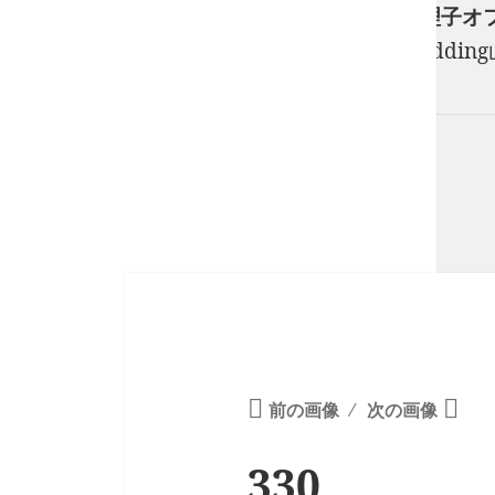
フリーランスウエディングプランナー山口真理子オフィシャ
フリーのウエディングプランナーStory of We
紡ぎます。
前の画像
次の画像
330