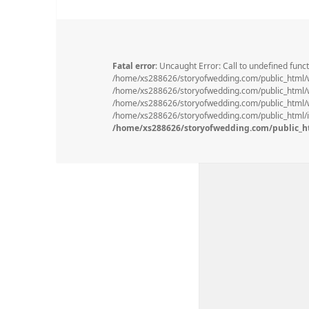
Fatal error
: Uncaught Error: Call to undefined func
/home/xs288626/storyofwedding.com/public_html/
/home/xs288626/storyofwedding.com/public_html/wp
/home/xs288626/storyofwedding.com/public_html/wp
/home/xs288626/storyofwedding.com/public_html/in
/home/xs288626/storyofwedding.com/public_