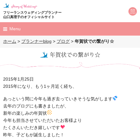
フリーランスウェディングプランナー
山口真理子のオフィシャルサイト
Menu
ホーム
>
プランナーblog
>
ブログ
>
年賀状での繋がり☆
HOME
年賀状での繋がり☆
プロフィール
profile
プロデュース
2015年1月25日
produce
2015年になり、もう1ヶ月近く経ち、
結婚式
あっという間に今年も過ぎ去っていきそうな気がします
プロポーズ
去年のブログにも書きましたが、
新年の楽しみの年賀状
M's Land Party
今年も担当させていただいたお客様より
担当のお客様を
お呼びしてのパーティー
たくさんいただき嬉しいです
昨年、子どもが誕生しました！
ウェディングレポート