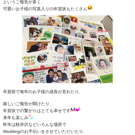
wedding report
というご報告が多く、
可愛いお子様の写真入りの年賀状もたくさん
フリープランナー
個別サポート講座
Individual support
ブログ
blog
お問い合わせ
contact
年賀状で毎年のお子様の成長が見れたり、
嬉しいご報告が聞けたり、
年賀状での繋がりはとても幸せです
来年も楽しみ
昨年は軽井沢などいろんな場所で
Weddingのお手伝いをさせていただいたり、