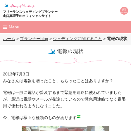
フリーランスウェディングプランナー
山口真理子のオフィシャルサイト
Menu
ホーム
>
プランナーblog
>
ウェディングに関すること
>
電報の現状
HOME
電報の現状
プロフィール
profile
プロデュース
2013年7月3日
produce
みなさんは電報を贈ったこと、もらったことはありますか？
結婚式
電報は一般に電話が普及するまで緊急用連絡に使われていました
プロポーズ
が、最近は電話やメールが発達しているので緊急用連絡でなく慶弔
用で使われるようになりました。
M's Land Party
担当のお客様を
お呼びしてのパーティー
今、電報は様々な種類のものがあります
ウェディングレポート