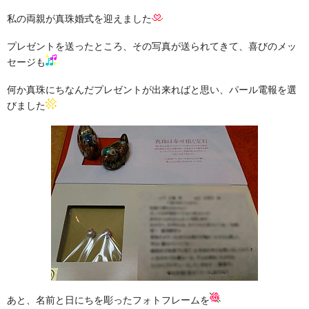
wedding report
私の両親が真珠婚式を迎えました
フリープランナー
個別サポート講座
Individual support
プレゼントを送ったところ、その写真が送られてきて、喜びのメッ
セージも
ブログ
blog
何か真珠にちなんだプレゼントが出来ればと思い、パール電報を選
びました
お問い合わせ
contact
あと、名前と日にちを彫ったフォトフレームを