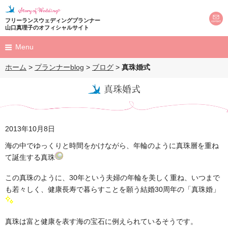
フリーランスウェディングプランナー
山口真理子のオフィシャルサイト
Menu
ホーム
>
プランナーblog
>
ブログ
>
真珠婚式
HOME
真珠婚式
プロフィール
profile
プロデュース
2013年10月8日
produce
海の中でゆっくりと時間をかけながら、年輪のように真珠層を重ね
結婚式
て誕生する真珠
プロポーズ
この真珠のように、30年という夫婦の年輪を美しく重ね、いつまで
も若々しく、健康長寿で暮らすことを願う結婚30周年の「真珠婚」
M's Land Party
担当のお客様を
お呼びしてのパーティー
ウェディングレポート
真珠は富と健康を表す海の宝石に例えられているそうです。