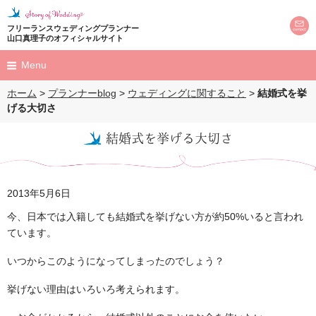
フリーランスウェディングプランナー
山口真理子のオフィシャルサイト
Menu
ホーム
>
プランナーblog
>
ウェディングに関すること
>
結婚式を挙
HOME
げる大切さ
プロフィール
結婚式を挙げる大切さ
profile
プロデュース
produce
2013年5月6日
結婚式
今、日本では入籍しても結婚式を挙げない方が約50%いると言われ
ています。
プロポーズ
いつからこのようになってしまったのでしょう？
M's Land Party
担当のお客様を
お呼びしてのパーティー
挙げない理由はいろいろ考えられます。
ウェディングレポート