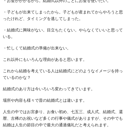
・お金がかかるから。結婚式以外のことにお金を使いたい。
wedding report
フリープランナー
・子どもが出来てしまったから。子どもが産まれてからやろうと思
個別サポート講座
Individual support
ったけれど、タイミングを逃してしまった。
ブログ
・結婚式に興味がない。目立ちたくない。やらなくていいと思って
blog
いる。
お問い合わせ
・忙しくて結婚式の準備が出来ない。
contact
これ以外にもいろんな理由があると思います。
これから結婚を考えている人は結婚式にどのようなイメージを持っ
ているのかな？
結婚式のあり方は今いろいろ変わってきています。
場所や内容も様々で昔の結婚式とは違います。
人生の中ではお宮参り、お食い初め、七五三、成人式、結婚式、還
暦、古稀のお祝いなど多くの行事や儀式がありますが、その中でも
結婚は人生の節目の中で最大の通過儀礼だと考えられます。