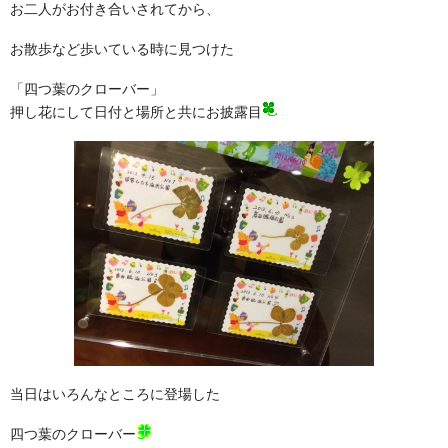
wedding report
お二人がお付き合いされてから、
フリープランナー
個別サポート講座
お散歩など歩いている時に見つけた
Individual support
「四つ葉のクローバー」
ブログ
押し花にして日付と場所と共にお披露目
blog
お問い合わせ
contact
当日はいろんなところに登場した
四つ葉のクローバー