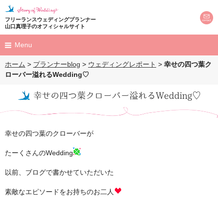
フリーランスウェディングプランナー
山口真理子のオフィシャルサイト
Menu
ホーム
>
プランナーblog
>
ウェディングレポート
>
幸せの四つ葉ク
HOME
ローバー溢れるWedding♡
プロフィール
幸せの四つ葉クローバー溢れるWedding♡
profile
プロデュース
produce
幸せの四つ葉のクローバーが
結婚式
たーくさんのWedding
プロポーズ
以前、ブログで書かせていただいた
M's Land Party
素敵なエピソードをお持ちのお二人
担当のお客様を
お呼びしてのパーティー
ウェディングレポート