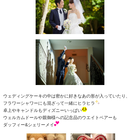
wedding report
フリープランナー
個別サポート講座
Individual support
ブログ
blog
お問い合わせ
contact
ウェディングケーキの中は密かに好きなあの形が入っていたり、
フラワーシャワーにも混ざって一緒にヒラヒラ
卓上やキャンドルもディズニーいっぱい
ウェルカムドールや親御様への記念品のウエイトベアーも
ダッフィー&シェリーメイ