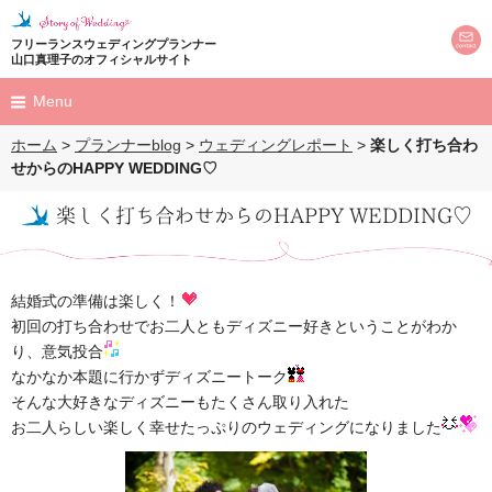
フリーランスウェディングプランナー
山口真理子のオフィシャルサイト
Menu
ホーム
>
プランナーblog
>
ウェディングレポート
>
楽しく打ち合わ
HOME
せからのHAPPY WEDDING♡
プロフィール
楽しく打ち合わせからのHAPPY WEDDING♡
profile
プロデュース
produce
結婚式の準備は楽しく！
結婚式
初回の打ち合わせでお二人ともディズニー好きということがわか
り、意気投合
プロポーズ
なかなか本題に行かずディズニートーク
そんな大好きなディズニーもたくさん取り入れた
M's Land Party
お二人らしい楽しく幸せたっぷりのウェディングになりました
担当のお客様を
お呼びしてのパーティー
ウェディングレポート